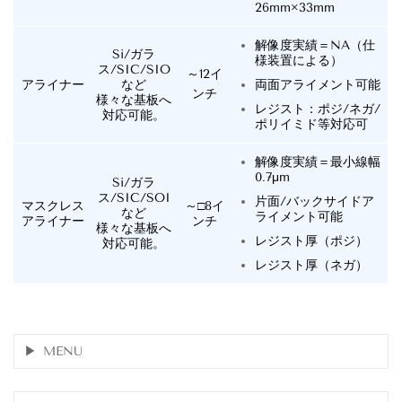
26mm×33mm
解像度実績＝NA（仕
Si/ガラ
様装置による）
ス/SIC/SIO
～12イ
アライナー
など
両面アライメント可能
ンチ
様々な基板へ
レジスト：ポジ/ネガ/
対応可能。
ポリイミド等対応可
解像度実績＝最小線幅
0.7μm
Si/ガラ
ス/SIC/SOI
片面/バックサイドア
マスクレス
～□8イ
など
ライメント可能
アライナー
ンチ
様々な基板へ
レジスト厚（ポジ）
対応可能。
レジスト厚（ネガ）
MENU