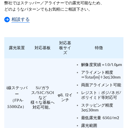
弊社ではステッパー／アライナーでの露光可能なため、
どのようなパターンでもお気軽にご相談下さい。
相談する
対応基
露光装置
対応基板
板サイ
特徴
ズ
解像度実績＝1.0/1.0μm
アライメント精度
=Total|m|+3σ≦30nm
両面アライメント可能
i線ステッパ
Si/ガラ
ス/SIC/SOI
レジスト：ポジ/ネガ/
ー
φ8, 12イ
など
ポリイミド等対応可
ンチ
（FPA-
様々な基板へ
ステッピング精度
5500iZa）
対応可能。
3σ≦30nm
最低露光量 650J/m2
露光範囲