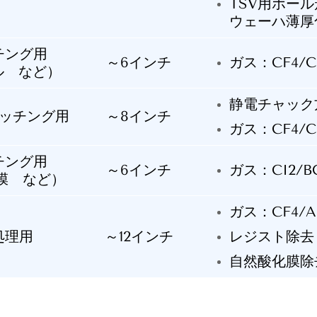
TSV用ホー
ウェーハ薄厚
チング用
～6インチ
ガス：CF4/CH
タル など）
静電チャック
iエッチング用
～8インチ
ガス：CF4/C
チング用
～6インチ
ガス：CI2/BC
膜 など）
ガス：CF4/A
処理用
～12インチ
レジスト除去
自然酸化膜除