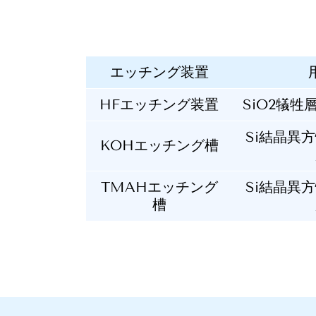
エッチング装置
HFエッチング装置
SiO2犠
Si結晶異
KOHエッチング槽
TMAHエッチング
Si結晶異
槽