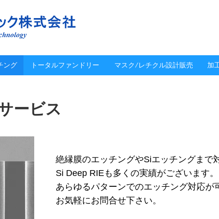
チング
トータルファンドリー
マスク/レチクル設計販売
加
サービス
絶縁膜のエッチングやSiエッチングまで
Si Deep RIEも多くの実績がございます。
あらゆるパターンでのエッチング対応が
お気軽にお問合せ下さい。