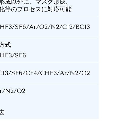
ル形成以外に、マスク形成、
化等のプロセスに対応可能
F3/SF6/Ar/O2/N2/CI2/BCI3
方式
HF3/SF6
I3/SF6/CF4/CHF3/Ar/N2/O2
r/N2/O2
去