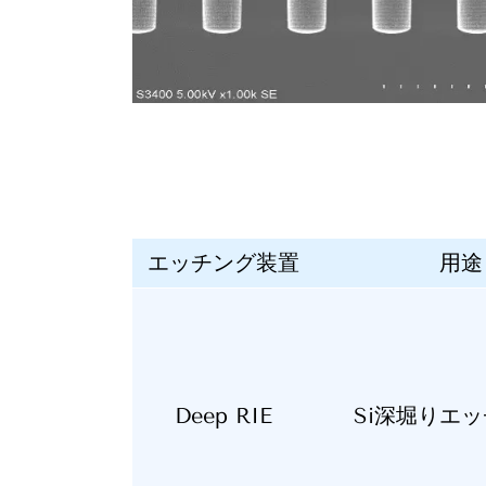
エッチング装置
用途
Deep RIE
Si深堀りエ