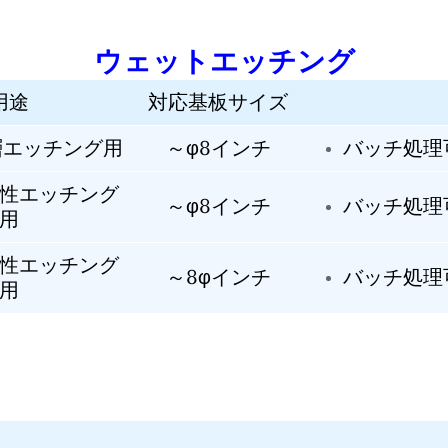
ウェットエッチング
上部見出し
用途
対応基板サイズ
牲層エッチング用
～φ8インチ
バ
方性エッチング
～φ8インチ
バッチ処理
用
方性エッチング
～8φインチ
バッチ処理
用