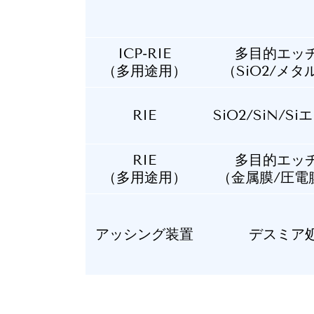
ICP-RIE
多目的エッ
（多用途用）
（SiO2/メ
RIE
SiO2/SiN/S
RIE
多目的エッ
（多用途用）
（金属膜/圧電
アッシング装置
デスミア