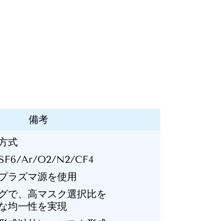
備考
方式
F6/Ar/O2/N2/CF4
プラズマ源を使用
グで、高マスク選択比を
な均一性を実現