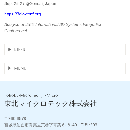
Sept 25-27 @Sendai, Japan
https://3dic-conf.org
See you at IEEE International 3D Systems Integration
Conference!
MENU
MENU
Tohoku-MicroTec（T-Micro）
東北マイクロテック株式会社
〒980-8579
宮城県仙台市青葉区荒巻字青葉６-６-40 T-Biz203