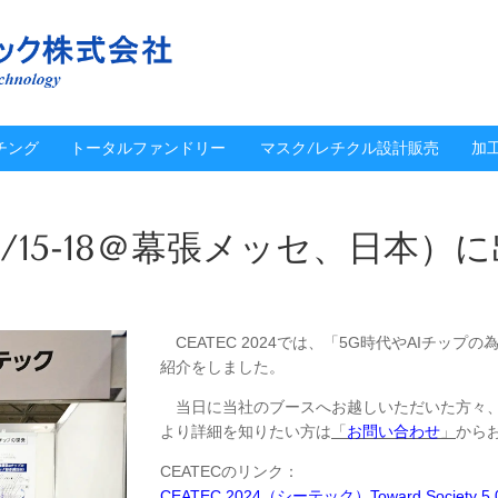
チング
トータルファンドリー
マスク/レチクル設計販売
加
4（10/15-18＠幕張メッセ、日本
CEATEC 2024では、「5G時代やAIチップ
紹介をしました。
当日に当社のブースへお越しいただいた方々、
より詳細を知りたい方は
「
お問い合わせ
」
から
CEATECのリンク：
CEATEC 2024（シーテック）Toward Society