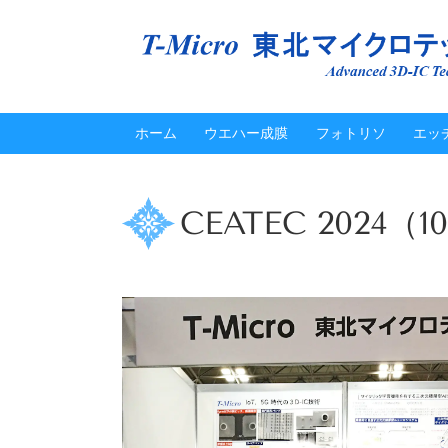
ホーム
ウエハー成膜
フォトリソ
エッ
CEATEC 202