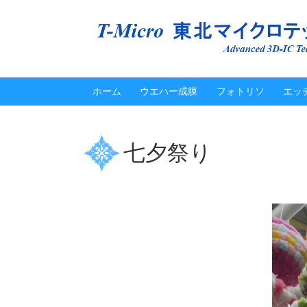
ホーム
ウエハー成膜
フォトリソ
エッ
七夕祭り