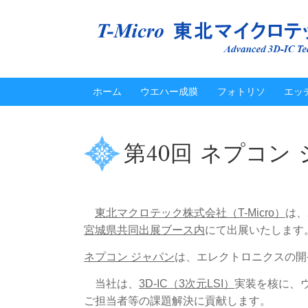
ホーム
ウエハー成膜
フォトリソ
エッ
第40回 ネプコン
東北マクロテック株式会社（T-Micro）
は、
宮城県共同出展ブース内
にて
出展いたします
ネプコン ジャパン
は、エレクトロニクスの開
当社は、
3D-IC（3次元LSI）
実装を核に、
ご担当者等の課題解決に貢献します。