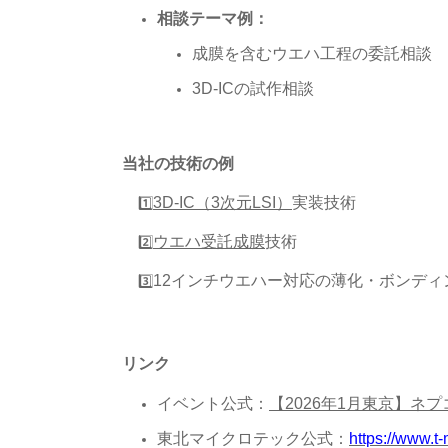
相談テーマ例：
成膜を含むウエハ工程の委託相談
3D-ICの試作相談
当社の技術の例
3D-IC（3次元LSI）
実装技術
1️⃣
ウエハ受託成膜
技術
2️⃣
12インチウエハー対応の薄化・ボンディ
3️⃣
リンク
イベント公式：
【2026年1月東京】ネ
東北マイクロテック公式：
https://www.t