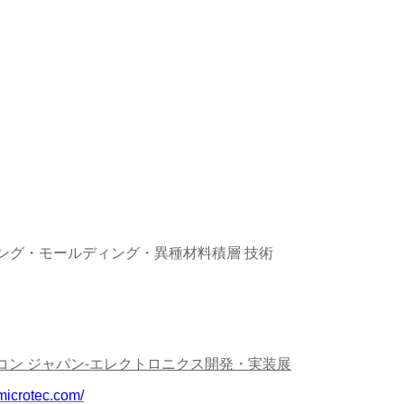
ング・モールディング・異種材料積層 技術
プコン ジャパン-エレクトロニクス開発・実装展
-microtec.com/